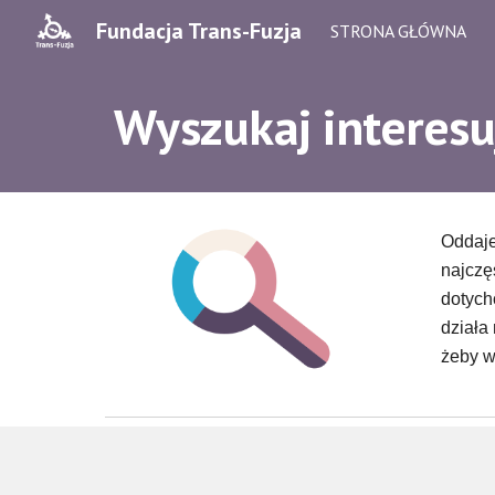
Fundacja Trans-Fuzja
STRONA GŁÓWNA
Sk
Wyszukaj interesuj
Oddaje
najczę
dotych
działa
żeby w