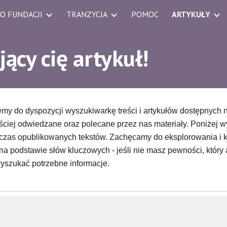
O FUNDACJI
TRANZYCJA
POMOC
ARTYKUŁY
ip to main content
Skip to navigat
ący cię artykuł!
my do dyspozycji wyszukiwarkę treści i artykułów dostępnych 
ściej odwiedzane oraz polecane przez nas materiały. Poniżej wy
czas opublikowanych tekstów. Zachęcamy do eksplorowania i 
 na podstawie słów kluczowych - jeśli nie masz pewności, który 
yszukać potrzebne informacje.