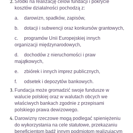
Środki na realizację celów fundacji i pokrycie
kosztów działalności pochodzą z:
a.
darowizn, spadków, zapisów,
b.
dotacji i subwencji oraz konkursów grantowych,
c.
programów Unii Europejskiej innych
organizacji międzynarodowych,
d.
dochodów z nieruchomości i praw
majątkowych,
e.
zbiórek i innych imprez publicznych,
f.
odsetek i depozytów bankowych.
Fundacja może gromadzić swoje fundusze w
walucie polskiej oraz w walutach obcych we
właściwych bankach zgodnie z przepisami
polskiego prawa dewizowego.
Darowizny rzeczowe mogą podlegać spieniężeniu
do wykorzystania na cele statutowe, przekazaniu
beneficjentom bądź innym podmiotom realizującym