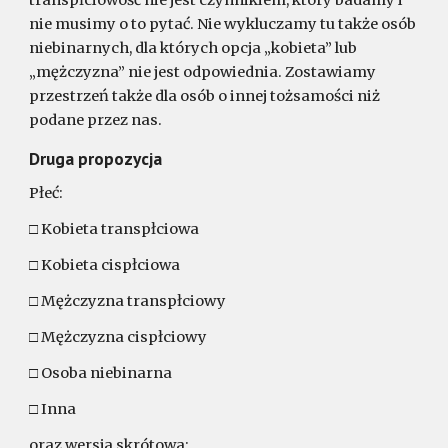
transpłciowość nie jest czynnikiem, który badamy i
nie musimy o to pytać. Nie wykluczamy tu także osób
niebinarnych, dla których opcja „kobieta” lub
„mężczyzna” nie jest odpowiednia. Zostawiamy
przestrzeń także dla osób o innej tożsamości niż
podane przez nas.
Druga propozycja
Płeć:
□ Kobieta transpłciowa
□ Kobieta cispłciowa
□ Mężczyzna transpłciowy
□ Mężczyzna cispłciowy
□ Osoba niebinarna
□ Inna
oraz wersja skrótowa: