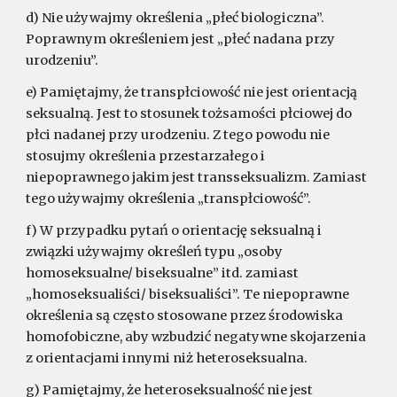
d) Nie używajmy określenia „płeć biologiczna”.
Poprawnym określeniem jest „płeć nadana przy
urodzeniu”.
e) Pamiętajmy, że transpłciowość nie jest orientacją
seksualną. Jest to stosunek tożsamości płciowej do
płci nadanej przy urodzeniu. Z tego powodu nie
stosujmy określenia przestarzałego i
niepoprawnego jakim jest transseksualizm. Zamiast
tego używajmy określenia „transpłciowość”.
f) W przypadku pytań o orientację seksualną i
związki używajmy określeń typu „osoby
homoseksualne/ biseksualne” itd. zamiast
„homoseksualiści/ biseksualiści”. Te niepoprawne
określenia są często stosowane przez środowiska
homofobiczne, aby wzbudzić negatywne skojarzenia
z orientacjami innymi niż heteroseksualna.
g) Pamiętajmy, że heteroseksualność nie jest