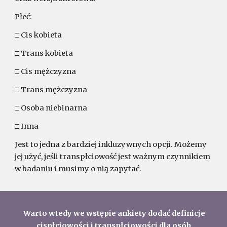
Płeć:
□ Cis kobieta
□ Trans kobieta
□ Cis mężczyzna
□ Trans mężczyzna
□ Osoba niebinarna
□ Inna
Jest to jedna z bardziej inkluzywnych opcji. Możemy
jej użyć, jeśli transpłciowość jest ważnym czynnikiem
w badaniu i musimy o nią zapytać.
Warto wtedy we wstępie ankiety dodać definicje
cispłciowości i transpłciowości dla osób