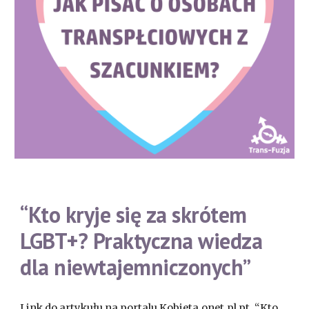
“Kto kryje się za skrótem
LGBT+? Praktyczna wiedza
dla niewtajemniczonych”
Link do artykułu na portalu Kobieta.onet.pl pt. “Kto