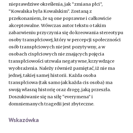
nieprawdziwe określenia, jak “zmiana płci”,
“Kowalska była Kowalskim”. Zostaną z
przekonaniem, że są one poprawne i całkowicie
akceptowalne. Wówczas autor tekstu o takim
zabarwieniu przyczynia się do kreowania stereotypu
osoby transpłciowej, który w percepcji społeczności
osób transpłciowych nie jest pozytywny, a w
osobach cispłciowych nie znających pojęcia
transpłciowości utrwala negatywne, krzywdzące
wyobrażenia. Należy również pamiętać, iż nie ma
jednej, takiej samej historii. Każda osoba
transpłciowa (tak samo jak każda cis osoba) ma
swoją własną historię oraz drogę, jaką przeszła.
Doszukiwanie się na siłę “everymena” i
domniemanych tragedii jest zbyteczne.
Wskazówka