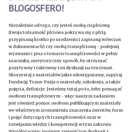
BLOGOSFERO!
Niezależnie od tego, czy jesteś osobą cispłciową
(twoja tożsamość płciowa pokrywa się z płcią
przypisaną krotko po urodzeniu i zapisaną wówczas
w dokumentach) czy osobą transpłciową - podejmij
wyzwanie i pisz o temacie transpłciowości w pełny
szacunku, merytoryczny sposób, by utrzymać
pozytywny i taktowny ton dyskusji na ten temat.
Skorzystaj z materiałów jakie udostępniamy, zapytaj
Fundację Trans-Fuzja o materiały, szkolenia, a także
pojęcia, definicje. Jesteśmy tutaj po to, żeby pomagać
osobom transpłciowym - więc naszym zadaniem
jest również pomoc osobom publikującym materiały
we właściwym zrozumieniu znaczenia zwrotów, form
i pojęć dotyczących transpłciowości oraz w
rozwijaniu wiedzy i kompetencji w tym zakresie.
Współpracując możemy zmienić ton dyskusji z