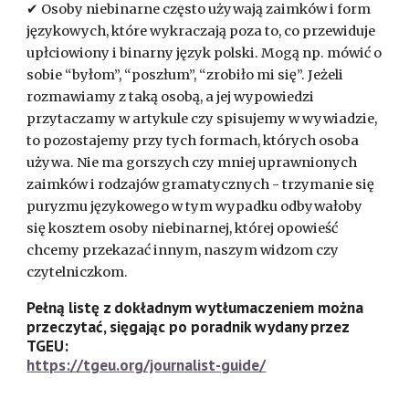
✔ Osoby niebinarne często używają zaimków i form
językowych, które wykraczają poza to, co przewiduje
upłciowiony i binarny język polski. Mogą np. mówić o
sobie “byłom”, “poszłum”, “zrobiło mi się”. Jeżeli
rozmawiamy z taką osobą, a jej wypowiedzi
przytaczamy w artykule czy spisujemy w wywiadzie,
to pozostajemy przy tych formach, których osoba
używa. Nie ma gorszych czy mniej uprawnionych
zaimków i rodzajów gramatycznych - trzymanie się
puryzmu językowego w tym wypadku odbywałoby
się kosztem osoby niebinarnej, której opowieść
chcemy przekazać innym, naszym widzom czy
czytelniczkom.
Pełną listę z dokładnym wytłumaczeniem można
przeczytać, sięgając po poradnik wydany przez
TGEU:
https://tgeu.org/journalist-guide/