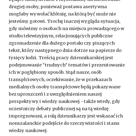
drugiej osoby, ponieważ postawa asertywna
mogłaby wywołać kłótnię, na którą być może nie
jesteśmy gotowi. Trochę inaczej wygląda sytuacja,
gdy mówimy o osobach na miejscu prowadzącego w
studiu telewizyjnym, relacjonujących publiczne
zgromadzenie dla dużego portalu czy piszących
tekst, który następnego dnia dotrze na papierze do
tysięcy ludzi. Treścią pracy dziennikarskiej jest
podejmowanie “trudnych” tematów i prezentowanie
ich w pogłębiony sposób. Stąd nasze, osób
transpłciowych, oczekiwanie, że w przekazach
medialnych osoby transpłciowe będą pokazywane
bez uproszczeń i z uwzględnieniem naszej
perspektywy i wiedzy naukowej - także wtedy, gdy
uczestniczy debaty publicznej są na tą wiedzę
impregnowani, a rolą dziennikarzy jest wskazać ich
nonszalanckie podejście do rzeczywistości i stanu
wiedzy naukowej.