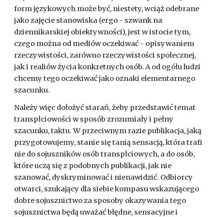
form językowych może być, niestety, wciąż odebrane
jako zajęcie stanowiska (ergo - szwank na
dziennikarskiej obiektywności), jest w istocie tym,
czego można od mediów oczekiwać - opisywaniem
rzeczywistości, zarówno rzeczywistości społecznej,
jak i realiów życia konkretnych osób. A od ogółu ludzi
chcemy tego oczekiwać jako oznaki elementarnego
szacunku.
Należy więc dołożyć starań, żeby przedstawić temat
transpłciowości w sposób zrozumiały i pełny
szacunku, taktu. W przeciwnym razie publikacja, jaką
przygotowujemy, stanie się tanią sensacją, która trafi
nie do sojuszników osób transpłciowych, a do osób,
które uczą się z podobnych publikacji, jak nie
szanować, dyskryminować i nienawidzić. Odbiorcy
otwarci, szukający dla siebie kompasu wskazującego
dobre sojusznictwo za sposoby okazywania tego
sojusznictwa będą uważać błędne, sensacyjne i