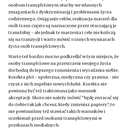
osobom transpłciowym otuchy we własnych
zmaganiach z dyskryminacją i problemami życia
codziennego. Osiąganie celów, realizacja marzeń dla
osób trans często są naznaczone przez otaczającą je
transfobię - ale jednak te marzenia i cele nie kończą
się na tranzycji i warto mówić o innych wymiarach
życia osób transpłciowych.
Warto też bardzo mocno podkreślić w tym miejscu, że
osoby transpłciowe na przestrzeni swojego życia
dochodzą do lepszego rozumienia i wyrażania siebie.
Korekta płci - społeczna, medyczna czy prawna - nie
czyni z nich zupełnie nowych ludzi. Korekta nie
powinna być też traktowana jako warunek
akceptacji. Skoro nie należy mówić “będę zwracać się
do ciebie tak jak chcesz, kiedy zmienisz papiery”, to
nie powinniśmy też stawiać takich warunków i
oczekiwań przed osobami transpłciowymi w
przekazach medialnych.