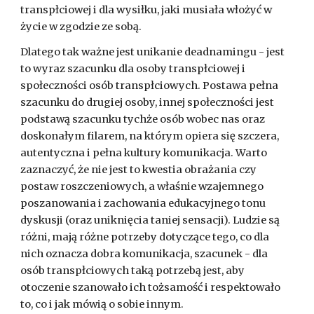
transpłciowej i dla wysiłku, jaki musiała włożyć w
życie w zgodzie ze sobą.
Dlatego tak ważne jest unikanie deadnamingu - jest
to wyraz szacunku dla osoby transpłciowej i
społeczności osób transpłciowych. Postawa pełna
szacunku do drugiej osoby, innej społeczności jest
podstawą szacunku tychże osób wobec nas oraz
doskonałym filarem, na którym opiera się szczera,
autentyczna i pełna kultury komunikacja. Warto
zaznaczyć, że nie jest to kwestia obrażania czy
postaw roszczeniowych, a właśnie wzajemnego
poszanowania i zachowania edukacyjnego tonu
dyskusji (oraz uniknięcia taniej sensacji). Ludzie są
różni, mają różne potrzeby dotyczące tego, co dla
nich oznacza dobra komunikacja, szacunek - dla
osób transpłciowych taką potrzebą jest, aby
otoczenie szanowało ich tożsamość i respektowało
to, co i jak mówią o sobie innym.