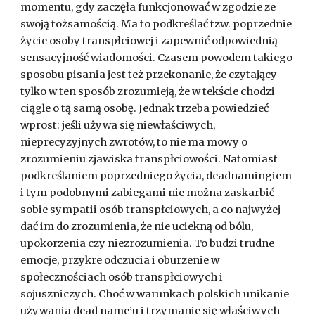
momentu, gdy zaczęła funkcjonować w zgodzie ze
swoją tożsamością. Ma to podkreślać tzw. poprzednie
życie osoby transpłciowej i zapewnić odpowiednią
sensacyjność wiadomości. Czasem powodem takiego
sposobu pisania jest też przekonanie, że czytający
tylko w ten sposób zrozumieją, że w tekście chodzi
ciągle o tą samą osobę. Jednak trzeba powiedzieć
wprost: jeśli używa się niewłaściwych,
nieprecyzyjnych zwrotów, to nie ma mowy o
zrozumieniu zjawiska transpłciowości. Natomiast
podkreślaniem poprzedniego życia, deadnamingiem
i tym podobnymi zabiegami nie można zaskarbić
sobie sympatii osób transpłciowych, a co najwyżej
dać im do zrozumienia, że nie uciekną od bólu,
upokorzenia czy niezrozumienia. To budzi trudne
emocje, przykre odczucia i oburzenie w
społecznościach osób transpłciowych i
sojuszniczych. Choć w warunkach polskich unikanie
używania dead name’u i trzymanie się właściwych