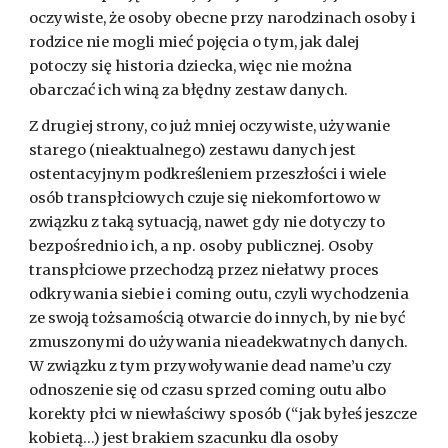
oczywiste, że osoby obecne przy narodzinach osoby i
rodzice nie mogli mieć pojęcia o tym, jak dalej
potoczy się historia dziecka, więc nie można
obarczać ich winą za błędny zestaw danych.
Z drugiej strony, co już mniej oczywiste, używanie
starego (nieaktualnego) zestawu danych jest
ostentacyjnym podkreśleniem przeszłości i wiele
osób transpłciowych czuje się niekomfortowo w
związku z taką sytuacją, nawet gdy nie dotyczy to
bezpośrednio ich, a np. osoby publicznej. Osoby
transpłciowe przechodzą przez niełatwy proces
odkrywania siebie i coming outu, czyli wychodzenia
ze swoją tożsamością otwarcie do innych, by nie być
zmuszonymi do używania nieadekwatnych danych.
W związku z tym przywoływanie dead name’u czy
odnoszenie się od czasu sprzed coming outu albo
korekty płci w niewłaściwy sposób (“jak byłeś jeszcze
kobietą...) jest brakiem szacunku dla osoby