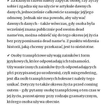
✔ Za każdym razem należy zapytać osobę, czy życzy
sobie i zgadza się na użycie w artykule dawnych
danych, jednocześnie całkowicie szanując jej/jego
odmowę. Jednak nie ma powodu, aby używać
dawnych danych - także wówczas, gdy osoba była
wcześniej znana publicznie pod swoim dead
name’em, można odnieść się do tego okresu jej życia
bez przypominania dead name’u. Z punktu widzenia
historii, jaką chcemy przekazać, jest to nieistotne.
✔ Osoby transpłciowe używają zaimków i form
językowych, które odpowiadają ich tożsamości.
Używanie innych zaimków (tych odpowiadających
płci przypisanej po urodzeniu), czyli misgendering,
jest dla osób transpłciowych bolesne i należy tego
unikać. Dotyczy to także okresu życia przed coming
outem - gdy pytamy osobę transpłciową o ten czas w
jej życiu, pozostajemy przy rodzaju gramatycznym,
którego osoba używa obecnie.