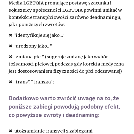
Media LGBTQIA promujące postawę szacunku i
sojusznicy społeczności LGBTQIA powinni unikać w
kontekście transpłciowości zarówno deadnamingu,
jak i poniższych zwrotów:
✖ “identyfikuje się jako...”
✖ “urodzony jako...”
✖ “zmiana płci” (sugeruje zmianę jako wybór
tożsamości płciowej, podczas gdy korekta medyczna
jest dostosowaniem fizyczności do płci odczuwanej)
✖ “trans”, “transka”;
Dodatkowo warto zwrócić uwagę na to, że
poniższe zabiegi powodują podobny efekt,
co powyższe zwroty i deadnaming:
✖ utożsamianie tranzycji z zabiegami