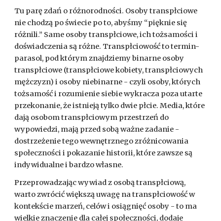
Tu parę zdań o różnorodności. Osoby transpłciowe
nie chodzą po świecie po to, abyśmy “pięknie się
różnili.” Same osoby transpłciowe, ich tożsamości i
doświadczenia są różne. Transpłciowość to termin-
parasol, pod którym znajdziemy binarne osoby
transpłciowe (transpłciowe kobiety, transpłciowych
mężczyzn) i osoby niebinarne - czyli osoby, których
tożsamość i rozumienie siebie wykracza poza utarte
przekonanie, że istnieją tylko dwie płcie. Media, które
dają osobom transpłciowym przestrzeń do
wypowiedzi, mają przed sobą ważne zadanie -
dostrzeżenie tego wewnętrznego zróżnicowania
społeczności i pokazanie historii, które zawsze są
indywidualne i bardzo własne.
Przeprowadzając wywiad z osobą transpłciową,
warto zwrócić większą uwagę na transpłciowość w
kontekście marzeń, celów i osiągnięć osoby - to ma
wielkie znaczenie dla całej społeczności, dodaje