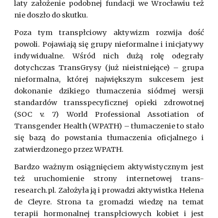
laty założenie podobnej fundacji we Wrocławiu też
nie doszło do skutku.
Poza tym transpłciowy aktywizm rozwija dość
powoli. Pojawiają się grupy nieformalne i inicjatywy
indywidualne. Wśród nich dużą rolę odegrały
dotychczas TransGrysy (już nieistniejące) – grupa
nieformalna, której największym sukcesem jest
dokonanie dzikiego tłumaczenia siódmej wersji
standardów transspecyficznej opieki zdrowotnej
(SOC v. 7) World Professional Assotiation of
Transgender Health (WPATH) – tłumaczenie to stało
się bazą do powstania tłumaczenia oficjalnego i
zatwierdzonego przez WPATH.
Bardzo ważnym osiągnięciem aktywistycznym jest
też uruchomienie strony internetowej trans-
research.pl. Założyła ją i prowadzi aktywistka Helena
de Cleyre. Strona ta gromadzi wiedzę na temat
terapii hormonalnej transpłciowych kobiet i jest