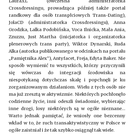
LauraXL (ówczesna administratorka
Crossdressingu, prowadząca później także portal
randkowy dla osób transpłciowych Trans-Dating),
JolaCD (administratorka Crossdressingu), Anna
Grodzka, Lalka Podobińska, Voca Ilnicka, Mała Ania,
Zzuzzu, Just Martha (inicjatorka i organizatorka
plenerowych trans party), Wiktor Dynarski, Ruda
Alka (autorka publikowanego w odcinkach na portalu
„Pamiętnika Alex”), Antyfacet, Freja, Edyta Baker. Nie
sposób wymienić tu wszystkich, którzy przyczynili
się wówczas do integracji środowiska na
niespotykaną dotychczas skalę i popchnęli je ku
zorganizowanym działaniom. Wielu z tych osób nie
ma już zresztą w aktywizmie. Niektórych pochłonęło
codzienne życie, inni odeszli świadomie, wybierając
inne drogi, losy niektórych są w ogóle nieznane...
Warto jednak pamiętać, że wniosły one bezcenny
wkład w to, że ruch transaktywistyczny w Polsce w
ogóle zaistniał i że tak szybko osiągnął tak wiele.