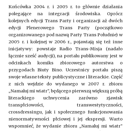
Końcówka 2004 r. i 2005 r. to głównie działania
polegające na integracji środowiska. Oprócz
kolejnych edycji Trans Party i organizacji aż dwóch
edycji Plenerowego Trans Party (początkowo
organizowanego pod nazwą Party Trans Południe) w
2005 r. i kolejnej w 2006 r., pojawiają się też inne
inicjatywy: powstaje Radio Trans-Misja (nadało
łącznie sześć audycji), na portalu publikowany jest w
odcinkach komiks zbiorowego autorstwa o
przygodach Biuty Bino. Uczestnicy portalu piszą
swoje własne teksty publicystyczne i literackie. Część
z nich wejdzie do wydanego w 2007 r. zbioru
„Namaluj mi wiatr”, będącego pierwszą większą próbą
literackiego uchwycenia zarówno zjawisk
transpłciowości, transwestytyczności,
crossdressingu, jak i społecznego funkcjonowania
nienormatywności płciowej i jej ekspresji. Warto
wspomnieć, że wydanie zbioru „Namaluj mi wiatr”