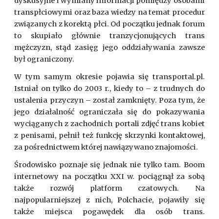
dyskusyjne i wymiany informacji pomiędzy osobami
transpłciowymi oraz baza wiedzy na temat procedur
związanych z korektą płci. Od początku jednak forum
to skupiało głównie tranzycjonujących trans
mężczyzn, stąd zasięg jego oddziaływania zawsze
był ograniczony.
W tym samym okresie pojawia się transportal.pl.
Istniał on tylko do 2003 r., kiedy to – z trudnych do
ustalenia przyczyn – został zamknięty. Poza tym, że
jego działalność ograniczała się do pokazywania
wyciąganych z zachodnich portali zdjęć trans kobiet
z penisami, pełnił też funkcję skrzynki kontaktowej,
za pośrednictwem której nawiązywano znajomości.
Środowisko poznaje się jednak nie tylko tam. Boom
internetowy na początku XXI w. pociągnął za sobą
także rozwój platform czatowych. Na
najpopularniejszej z nich, Polchacie, pojawiły się
także miejsca pogawędek dla osób trans.