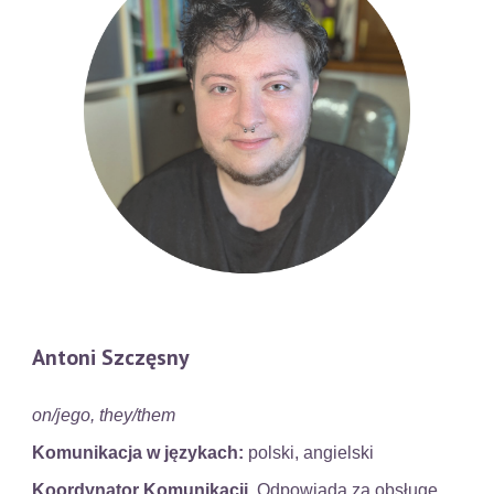
Antoni Szczęsny
on/jego,
they/them
Komunikacja w językach:
polski, angielski
Koordynator Komunikacji.
Odpowiada za obsługę