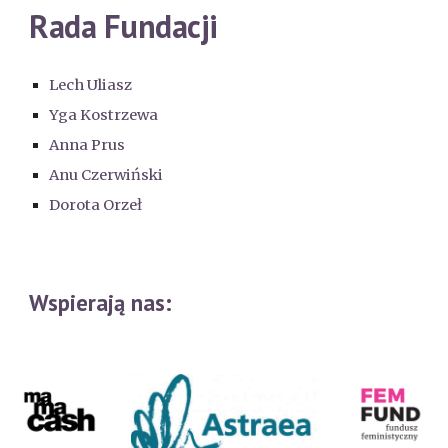
Rada Fundacji
Lech Uliasz
Yga Kostrzewa
Anna Prus
Anu Czerwiński
Dorota Orzeł
Wspierają nas: