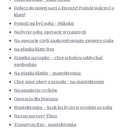
Dołącz do nowej sagi o Eivorze! Pomóż walczyć o
klatę!
Pomóż mi być sobą - Mikołaj
Na bycie sobą, operację w tranzycji
Na operację czyli zaakceptowanie swojego ciała
na płaską klatę ftm
Zrzutka na topkę – chcę w końcu oddychać
swobodnie
Na płaską klatkę - mastektomia
Chcę mieć plecy z przodu - na mastektomię
Na usunięcie cycków
Operacja dla Doriana
Mastektomia – krok ku życiu w zgodzie ze sobą
Na top surgery Theo
Tranzycja ftm - mastektomia