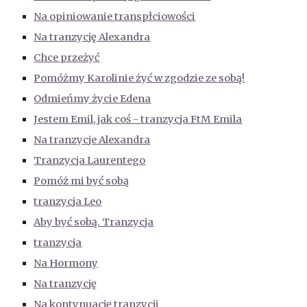
Na opiniowanie transpłciowości
Na tranzycję Alexandra
Chce przeżyć
Pomóżmy Karolinie żyć w zgodzie ze sobą!
Odmieńmy życie Edena
Jestem Emil, jak coś - tranzycja FtM Emila
Na tranzycje Alexandra
Tranzycja Laurentego
Pomóż mi być sobą
tranzycja Leo
Aby być sobą. Tranzycja
tranzycja
Na Hormony
Na tranzycję
Na kontynuację tranzycji