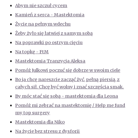
Abym nie szczuł cycem
Kamień z serca - Mastektomia
Życie na pełnym wdechu
Żeby żyło się łatwiej z samym sobą
Na poprawki po ostrym cięciu
Na topkę - FtM
Mastektomia Tranzycja Aleksa
Pomóż Julkowi poczuć się dobrze w swoim ciele
Bo ja chcę nareszcie zacząć żyć, pełną piersią, z
całych sił. Chcę być wolny i znać szczęścia smak.
By móc stać się sobą - mastektomia dla Leona
Pomóż mi zebrać na mastektomię / Help me fund
my top surgery
Mastektomia dla Niko
Na życie bez stresu z dysforii