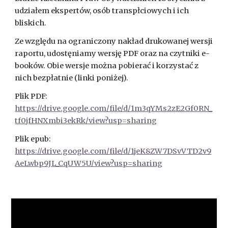
udziałem ekspertów, osób transpłciowych i ich
bliskich.
Ze względu na ograniczony nakład drukowanej wersji
raportu, udostęniamy wersję PDF oraz na czytniki e-
booków. Obie wersje można pobierać i korzystać z
nich bezpłatnie (linki poniżej).
Plik PDF:
https://drive.google.com/file/d/1m3qYMs2zE2Gf0RN_
tf0jfHNXmbi3ekRk/view?usp=sharing
Plik epub:
https://drive.google.com/file/d/1jeK8ZW7DSvVTD2v9
AeLwbp9JL_CqUW5U/view?usp=sharing