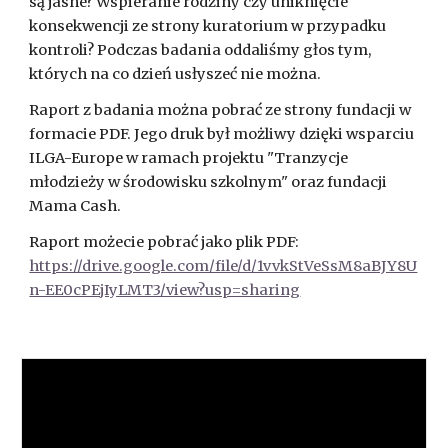
są jasne? Wspieranie rodziny czy uniknięcie 
konsekwencji ze strony kuratorium w przypadku 
kontroli? Podczas badania oddaliśmy głos tym, 
których na co dzień usłyszeć nie można.
Raport z badania można pobrać ze strony fundacji w 
formacie PDF. Jego druk był możliwy dzięki wsparciu 
ILGA-Europe w ramach projektu "Tranzycje 
młodzieży w środowisku szkolnym" oraz fundacji 
Mama Cash.
Raport możecie pobrać jako plik PDF:
https://drive.google.com/file/d/1vvkStVeSsM8aBJY8U
n-EE0cPEjIyLMT3/view?usp=sharing