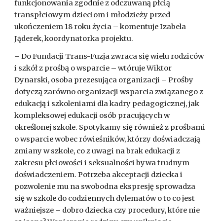
funkcjonowania zgodnie z odczuwaną płcią 
transpłciowym dzieciom i młodzieży przed 
ukończeniem 18 roku życia – komentuje Izabela 
Jąderek, koordynatorka projektu.
– Do Fundacji Trans-Fuzja zwraca się wielu rodziców 
i szkół z prośbą o wsparcie – wtóruje Wiktor 
Dynarski, osoba prezesująca organizacji – Prośby 
dotyczą zarówno organizacji wsparcia związanego z 
edukacją i szkoleniami dla kadry pedagogicznej, jak 
kompleksowej edukacji osób pracujących w 
określonej szkole. Spotykamy się również z prośbami 
o wsparcie wobec rówieśników, którzy doświadczają 
zmiany w szkole, co z uwagi na brak edukacji z 
zakresu płciowości i seksualności bywa trudnym 
doświadczeniem. Potrzeba akceptacji dziecka i 
pozwolenie mu na swobodna ekspresję sprowadza 
się w szkole do codziennych dylematów o to co jest 
ważniejsze – dobro dziecka czy procedury, które nie 