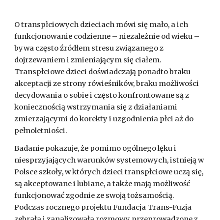
O transpłciowych dzieciach mówi się mało, a ich 
funkcjonowanie codzienne – niezależnie od wieku – 
bywa często źródłem stresu związanego z 
dojrzewaniem i zmieniającym się ciałem. 
Transpłciowe dzieci doświadczają ponadto braku 
akceptacji ze strony rówieśników, braku możliwości 
decydowania o sobie i często konfrontowane są z 
koniecznością wstrzymania się z działaniami 
zmierzającymi do korekty i uzgodnienia płci aż do 
pełnoletniości.
Badanie pokazuje, że pomimo ogólnego lęku i 
niesprzyjających warunków systemowych, istnieją w 
Polsce szkoły, w których dzieci transpłciowe uczą się, 
są akceptowane i lubiane, a także mają możliwość 
funkcjonować zgodnie ze swoją tożsamością. 
Podczas rocznego projektu Fundacja Trans-Fuzja 
zebrała i zanalizowała rozmowy przeprowadzone z 