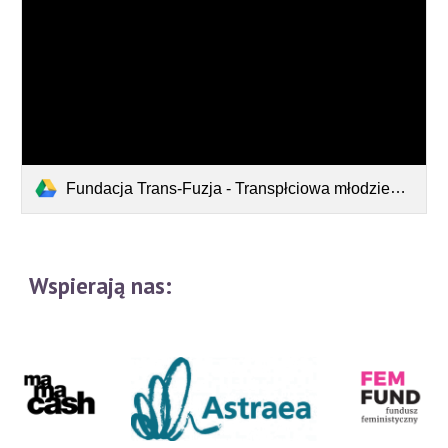
Fundacja Trans-Fuzja - Transpłciowa młodzież w polskiej szkole - raport z badań.pdf
Wspierają nas: